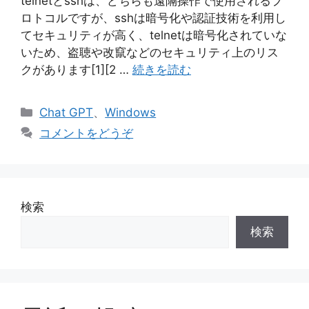
telnetとsshは、どちらも遠隔操作で使用されるプ
ロトコルですが、sshは暗号化や認証技術を利用し
てセキュリティが高く、telnetは暗号化されていな
いため、盗聴や改竄などのセキュリティ上のリス
クがあります[1][2 …
続きを読む
カ
Chat GPT
、
Windows
テ
コメントをどうぞ
ゴ
リ
ー
検索
検索