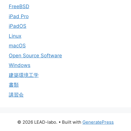
FreeBSD
iPad Pro
iPadOS
Linux
macOS
Open Source Software
Windows
建築環境工学
書類
講習会
© 2026 LEAD-labo.
• Built with
GeneratePress