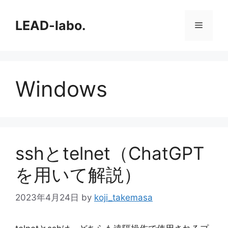
コ
ン
LEAD-labo.
メ
テ
ン
ニ
ツ
へ
Windows
ス
ュ
キ
ッ
ー
プ
sshとtelnet（ChatGPT
を用いて解説）
2023年4月24日
by
koji_takemasa