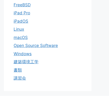
FreeBSD
iPad Pro
iPadOS
Linux
macOS
Open Source Software
Windows
建築環境工学
書類
講習会