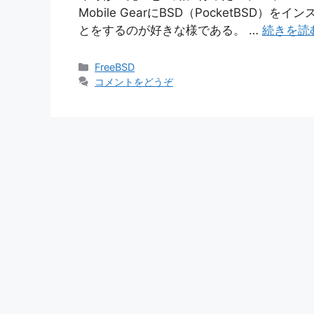
Mobile GearにBSD（PocketBS
とをするのが好きな様である。 …
続きを読
カ
FreeBSD
テ
コメントをどうぞ
ゴ
リ
ー