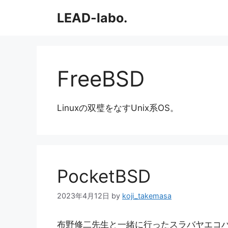
コ
LEAD-labo.
ン
テ
ン
ツ
へ
FreeBSD
ス
キ
ッ
Linuxの双璧をなすUnix系OS。
プ
PocketBSD
2023年4月12日
by
koji_takemasa
布野修二先生と一緒に行ったスラバヤエコ