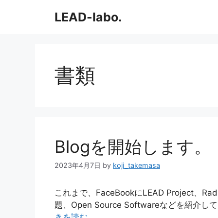
コ
LEAD-labo.
ン
テ
ン
ツ
へ
書類
ス
キ
ッ
プ
Blogを開始します。
2023年4月7日
by
koji_takemasa
これまで、FaceBookにLEAD Project
題、Open Source Softwareなど
きを読む