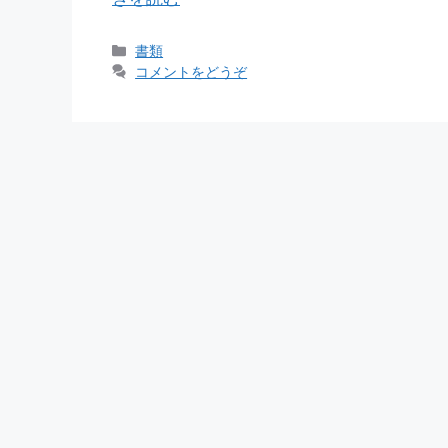
カ
書類
テ
コメントをどうぞ
ゴ
リ
ー