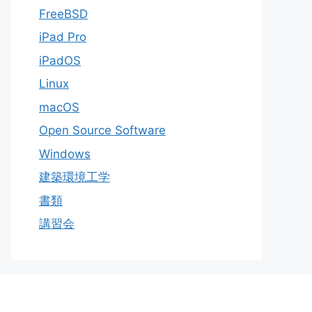
FreeBSD
iPad Pro
iPadOS
Linux
macOS
Open Source Software
Windows
建築環境工学
書類
講習会